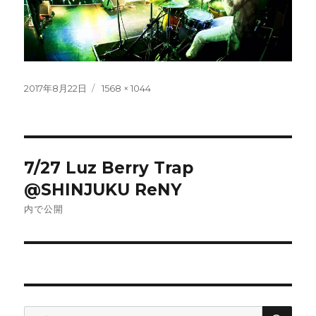
投
フ
2017年8月22日
1568 × 1044
稿
ル
日:
サ
イ
ズ
投
7/27 Luz Berry Trap
稿
@SHINJUKU ReNY
ナ
内で公開
ビ
ゲ
ー
検
検