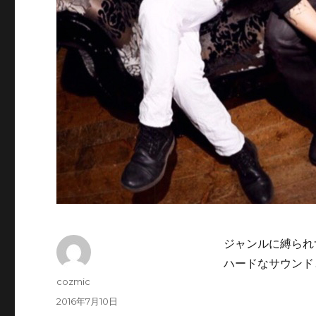
ジャンルに縛られ
ハードなサウンド
投
cozmic
稿
投
2016年7月10日
者
稿