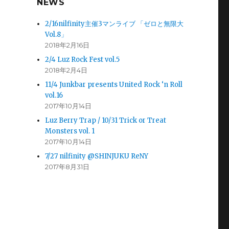
NEWS
2/16nilfinity主催3マンライブ 「ゼロと無限大
Vol.8」
2018年2月16日
2/4 Luz Rock Fest vol.5
2018年2月4日
11/4 Junkbar presents United Rock ‘n Roll
vol.16
2017年10月14日
Luz Berry Trap / 10/31 Trick or Treat
Monsters vol. 1
2017年10月14日
7/27 nilfinity @SHINJUKU ReNY
2017年8月31日