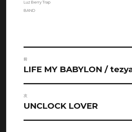
カ
Luz Berry Trap
日:
テ
タ
BAND
ゴ
グ
リ
ー
投
前
稿
LIFE MY BABYLON / tezya
前
の
ナ
投
ビ
稿:
次
ゲ
UNCLOCK LOVER
次
の
ー
投
シ
稿: