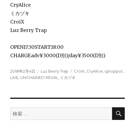
CryAlice
ミカヅキ
CroiX
Luz Berry Trap
OPEN17:30START18:00
CHARGEadv¥3000(D別)/day¥3500(D別)
投
カ
タ
2018年2月4日
Luz Berry Trap
CroiX
,
CryAlice
,
ignoppor
,
稿
テ
グ
LIVE
,
UNCHAINED REVAL
,
ミカヅキ
日:
ゴ
リ
ー
検
検
索
索: