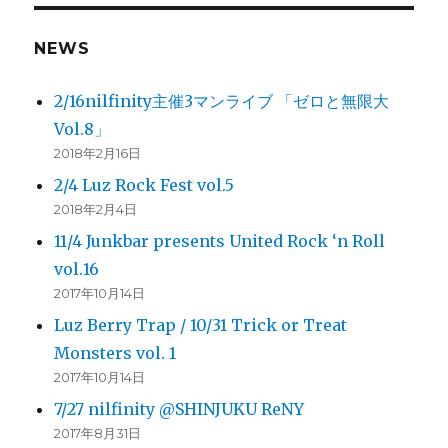
NEWS
2/16nilfinity主催3マンライブ 「ゼロと無限大
Vol.8」
2018年2月16日
2/4 Luz Rock Fest vol.5
2018年2月4日
11/4 Junkbar presents United Rock ‘n Roll
vol.16
2017年10月14日
Luz Berry Trap / 10/31 Trick or Treat
Monsters vol. 1
2017年10月14日
7/27 nilfinity @SHINJUKU ReNY
2017年8月31日