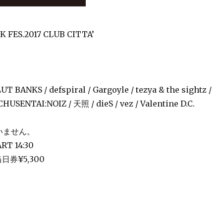
 FES.2017 CLUB CITTA’
LUT BANKS / defspiral / Gargoyle / tezya & the sightz /
CHUSENTAI:NOIZ / 天照 / dieS / vez / Valentine D.C.
いません。
ART 14:30
当日券¥5,300