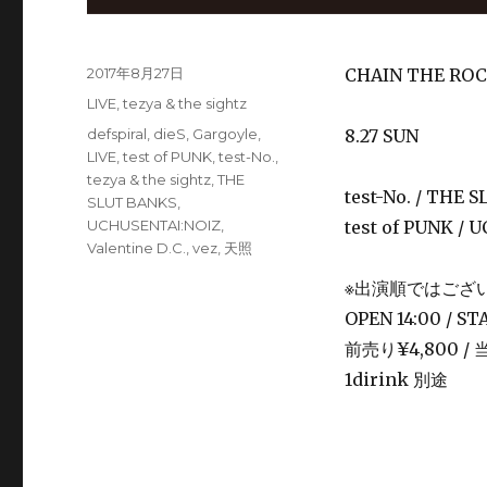
投
2017年8月27日
CHAIN THE ROCK
稿
カ
LIVE
,
tezya & the sightz
日:
テ
タ
defspiral
,
dieS
,
Gargoyle
,
8.27 SUN
ゴ
グ
LIVE
,
test of PUNK
,
test-No.
,
リ
tezya & the sightz
,
THE
ー
test-No. / THE S
SLUT BANKS
,
UCHUSENTAI:NOIZ
,
test of PUNK / U
Valentine D.C.
,
vez
,
天照
※出演順ではござ
OPEN 14:00 / ST
前売り¥4,800 / 
1dirink 別途