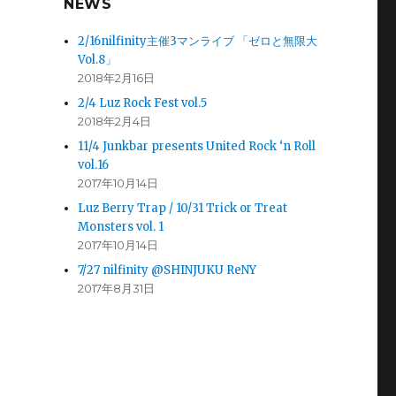
NEWS
2/16nilfinity主催3マンライブ 「ゼロと無限大
Vol.8」
2018年2月16日
2/4 Luz Rock Fest vol.5
2018年2月4日
11/4 Junkbar presents United Rock ‘n Roll
vol.16
2017年10月14日
Luz Berry Trap / 10/31 Trick or Treat
Monsters vol. 1
2017年10月14日
7/27 nilfinity @SHINJUKU ReNY
2017年8月31日