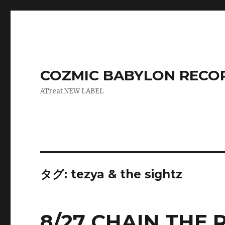
COZMIC BABYLON RECO
ATreat NEW LABEL
タグ:
tezya & the sightz
8/27 CHAIN THE 