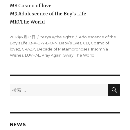
M8.Cosmo of love
M9.Adolescence of the Boy’s Life
M10.The World
投
カ
タ
2017年7月23日
tezya & the sightz
Adolescence of the
稿
テ
グ
Boy’s Life
,
B-A-B-Y-L-O-N
,
Baby’s Eyes
,
CD
,
Cosmo of
日:
ゴ
lovez
,
CRAZY
,
Decade of Metamorphoses
,
Insomnia
リ
Wishes
,
LUVHAL
,
Pray Again
,
Sway
,
The World
ー
検
検
索
索:
NEWS