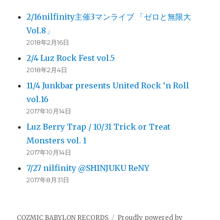
2/16nilfinity主催3マンライブ 「ゼロと無限大
Vol.8」
2018年2月16日
2/4 Luz Rock Fest vol.5
2018年2月4日
11/4 Junkbar presents United Rock ‘n Roll
vol.16
2017年10月14日
Luz Berry Trap / 10/31 Trick or Treat
Monsters vol. 1
2017年10月14日
7/27 nilfinity @SHINJUKU ReNY
2017年8月31日
COZMIC BABYLON RECORDS
Proudly powered by